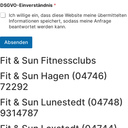
u
DSGVO-Einverständnis
*
m
m
Ich willige ein, dass diese Website meine übermittelten
e
Informationen speichert, sodass meine Anfrage
r
beantwortet werden kann.
N
a
m
Absenden
e
Fit & Sun Fitnessclubs
Fit & Sun Hagen (04746)
72292
Fit & Sun Lunestedt (04748)
9314787